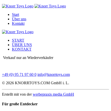
Start
Über uns
Kontakt
START
ÜBER UNS
KONTAKT
Verkauf nur an Wiederverkäufer
+49 (0) 95 71 97 60 0
info@knorrtoys.com
© 2026 KNORRTOYS.COM GmbH i. L.
Erstellt mit
von der
werbepraxis media GmbH
Für große
Entdecker